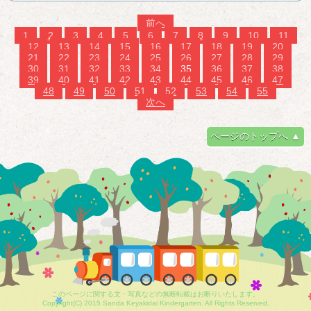
前へ
1
2
3
4
5
6
7
8
9
10
11
12
13
14
15
16
17
18
19
20
21
22
23
24
25
26
27
28
29
30
31
32
33
34
35
36
37
38
39
40
41
42
43
44
45
46
47
48
49
50
51
52
53
54
55
次へ
ページのトップへ ▲
このページに関する文・写真などの無断転載はお断りいたします。
Copyright(C) 2015 Sanda Keyakidai Kindergarten. All Rights Reserved.