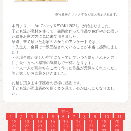
※写真をクリックすると拡大表示されます。
本日より、「Art Gallery KEYAKI 2021」 が始まりました。
子ども達が廃材を使って一生懸命作った作品や色鮮やかに描い
た絵をお家の方に見に来て頂きました。
早速、来て頂いたお家の方からのアンケートでは、
・先生方、全員で一致団結されていることが本当に感動しまし
た！
・会場全体が楽しい空間になっていていつも驚かされると共
に、先生方への感謝の気持ちで一杯になります。
・一人一人が気持ちをこめて作った作品が元気をくれました。
等と嬉しいお言葉を頂きました。
お越し頂きます保護者の皆様に感謝です。
子ども達が沢山褒めて頂く姿を見て、心がほっこりなりまし
た。
前へ
1
2
3
4
5
6
7
8
9
10
11
12
13
14
15
16
17
18
19
20
21
22
23
24
25
26
27
28
29
30
31
32
33
34
35
36
37
38