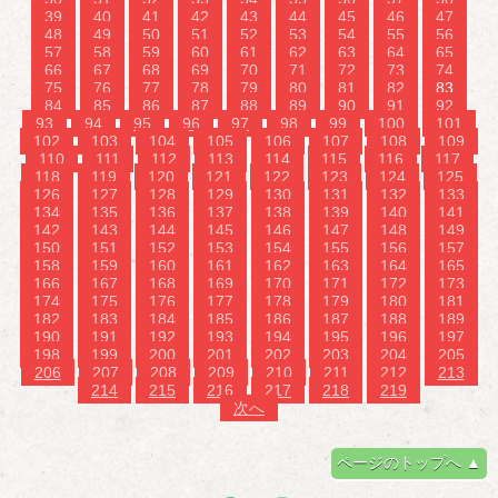
39
40
41
42
43
44
45
46
47
48
49
50
51
52
53
54
55
56
57
58
59
60
61
62
63
64
65
66
67
68
69
70
71
72
73
74
75
76
77
78
79
80
81
82
83
84
85
86
87
88
89
90
91
92
93
94
95
96
97
98
99
100
101
102
103
104
105
106
107
108
109
110
111
112
113
114
115
116
117
118
119
120
121
122
123
124
125
126
127
128
129
130
131
132
133
134
135
136
137
138
139
140
141
142
143
144
145
146
147
148
149
150
151
152
153
154
155
156
157
158
159
160
161
162
163
164
165
166
167
168
169
170
171
172
173
174
175
176
177
178
179
180
181
182
183
184
185
186
187
188
189
190
191
192
193
194
195
196
197
198
199
200
201
202
203
204
205
206
207
208
209
210
211
212
213
214
215
216
217
218
219
次へ
ページのトップへ ▲