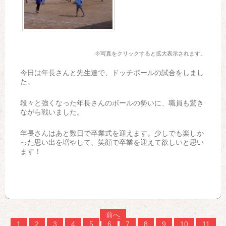
※写真をクリックすると拡大表示されます。
今日は年長さんと先生達で、ドッチボールの試合をしまし
た。
段々と強くなった年長さんのボールの勢いに、職員も驚き
ながら戦いました。
年長さんはあと数日で卒業式を迎えます。少しでも楽しか
った思い出を増やして、笑顔で卒業を迎えて欲しいと思い
ます！
前へ
1
2
3
4
5
6
7
8
9
10
11