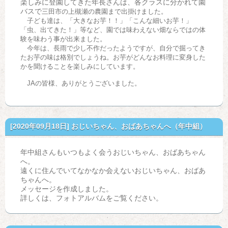
楽しみに登園してきた年長さんは、各クラスに分かれて園
バスで
三田市の上槻瀬の農園まで出掛けました。
子ども達は、「大きなお芋！！」「こんな細いお芋！」
「虫、出てきた！」等など、園では味わえない畑ならではの体
験を味わう事が出来ました。
今年は、長雨で少し不作だったようですが、自分で掘ってき
たお芋の味は格別でしょうね。お芋がどんなお料理に変身した
かを聞けることを楽しみにしています。
JAの皆様、ありがとうございました。
[2020年09月18日]
おじいちゃん、おばあちゃんへ（年中組）
年中組さんもいつもよく会うおじいちゃん、おばあちゃん
へ。
遠くに住んでいてなかなか会えないおじいちゃん、おばあ
ちゃんへ。
メッセージを作成しました。
詳しくは、フォトアルバムをご覧ください。