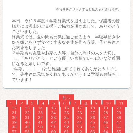
※写真をクリックすると拡大表示されます。
本日、令和５年度１学期終業式を迎えました。保護者の皆
様方には沢山のご支援・ご協力を頂きまして、ありがとう
ございました。
終業式では、夏の間も元気に過ごせるよう、早寝早起きや
好き嫌いをせず食べて丈夫な身体を作ろう等、子ども達と
お約束をしました。
２学期もお友達やお家の人等、自分の周りの人を大切に
し、「ありがとう」という優しい言葉でいっぱいな幼稚園
になると嬉しいです。
1学期、ニコニコと幼稚園に来てくれてありがとう！そし
て、先生達に元気をくれてありがとう！２学期もお待ちし
ています！
前へ
1
2
3
4
5
6
7
8
9
10
11
12
13
14
15
16
17
18
19
20
21
22
23
24
25
26
27
28
29
30
31
32
33
34
35
36
37
38
39
40
41
42
43
44
45
46
47
48
49
50
51
52
53
54
55
56
57
58
59
60
61
62
63
64
65