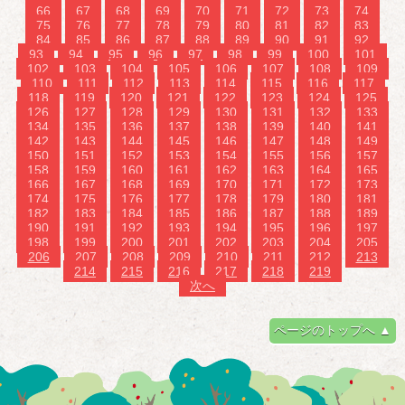
66
67
68
69
70
71
72
73
74
75
76
77
78
79
80
81
82
83
84
85
86
87
88
89
90
91
92
93
94
95
96
97
98
99
100
101
102
103
104
105
106
107
108
109
110
111
112
113
114
115
116
117
118
119
120
121
122
123
124
125
126
127
128
129
130
131
132
133
134
135
136
137
138
139
140
141
142
143
144
145
146
147
148
149
150
151
152
153
154
155
156
157
158
159
160
161
162
163
164
165
166
167
168
169
170
171
172
173
174
175
176
177
178
179
180
181
182
183
184
185
186
187
188
189
190
191
192
193
194
195
196
197
198
199
200
201
202
203
204
205
206
207
208
209
210
211
212
213
214
215
216
217
218
219
次へ
ページのトップへ ▲