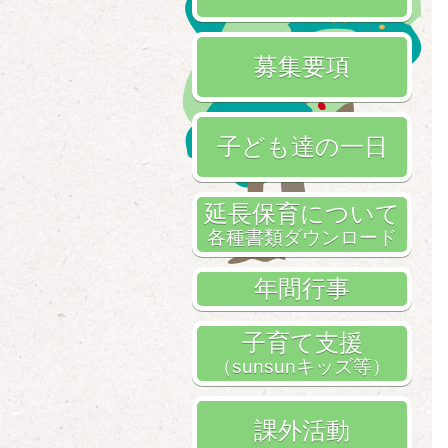
募集要項
子ども達の一日
延長保育について
各種書類ダウンロード
年間行事
子育て支援
（sunsunキッズ等）
課外活動