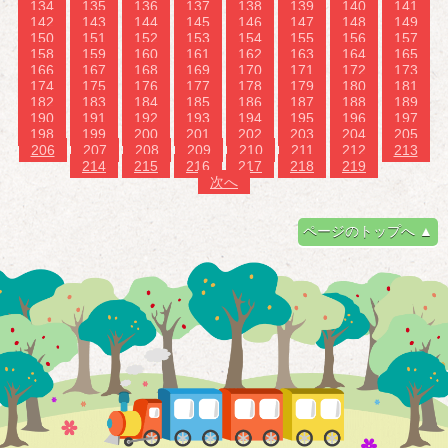
134
135
136
137
138
139
140
141
142
143
144
145
146
147
148
149
150
151
152
153
154
155
156
157
158
159
160
161
162
163
164
165
166
167
168
169
170
171
172
173
174
175
176
177
178
179
180
181
182
183
184
185
186
187
188
189
190
191
192
193
194
195
196
197
198
199
200
201
202
203
204
205
206
207
208
209
210
211
212
213
214
215
216
217
218
219
次へ
ページのトップへ ▲