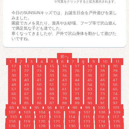
※写真をクリックすると拡大表示されます。
今日のSUNSUNキッズでは、お誕生日会を戸外遊びを楽し
みました。
園庭でカメを見たり、遊具やお砂場、フープ等で沢山遊ん
で満足気な子ども達でした。
寒くなってきましたが、戸外で沢山身体を動かして遊びた
いですね。
前へ
1
2
3
4
5
6
7
8
9
10
11
12
13
14
15
16
17
18
19
20
21
22
23
24
25
26
27
28
29
30
31
32
33
34
35
36
37
38
39
40
41
42
43
44
45
46
47
48
49
50
51
52
53
54
55
56
57
58
59
60
61
62
63
64
65
66
67
68
69
70
71
72
73
74
75
76
77
78
79
80
81
82
83
84
85
86
87
88
89
90
91
92
93
94
95
96
97
98
99
100
101
102
103
104
105
106
107
108
109
110
111
112
113
114
115
116
117
118
119
120
121
122
123
124
125
126
127
128
129
130
131
132
133