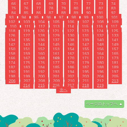
66
67
68
69
70
71
72
73
74
75
76
77
78
79
80
81
82
83
84
85
86
87
88
89
90
91
92
93
94
95
96
97
98
99
100
101
102
103
104
105
106
107
108
109
110
111
112
113
114
115
116
117
118
119
120
121
122
123
124
125
126
127
128
129
130
131
132
133
134
135
136
137
138
139
140
141
142
143
144
145
146
147
148
149
150
151
152
153
154
155
156
157
158
159
160
161
162
163
164
165
166
167
168
169
170
171
172
173
174
175
176
177
178
179
180
181
182
183
184
185
186
187
188
189
190
191
192
193
194
195
196
197
198
199
200
201
202
203
204
205
206
207
208
209
210
211
212
213
214
215
216
217
218
219
次へ
ページのトップへ ▲