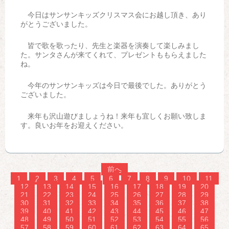
今日はサンサンキッズクリスマス会にお越し頂き、あり
がとうございました。
皆で歌を歌ったり、先生と楽器を演奏して楽しみまし
た。サンタさんが来てくれて、プレゼントももらえました
ね。
今年のサンサンキッズは今日で最後でした。ありがとう
ございました。
来年も沢山遊びましょうね！来年も宜しくお願い致しま
す。良いお年をお迎えください。
前へ
1
2
3
4
5
6
7
8
9
10
11
12
13
14
15
16
17
18
19
20
21
22
23
24
25
26
27
28
29
30
31
32
33
34
35
36
37
38
39
40
41
42
43
44
45
46
47
48
49
50
51
52
53
54
55
56
57
58
59
60
61
62
63
64
65