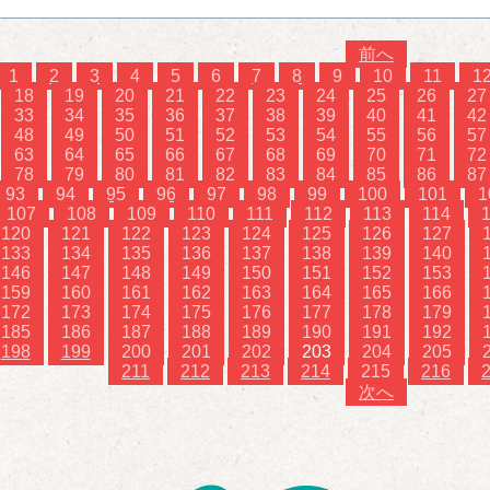
前へ
1
2
3
4
5
6
7
8
9
10
11
1
18
19
20
21
22
23
24
25
26
27
33
34
35
36
37
38
39
40
41
42
48
49
50
51
52
53
54
55
56
57
63
64
65
66
67
68
69
70
71
72
78
79
80
81
82
83
84
85
86
87
93
94
95
96
97
98
99
100
101
1
107
108
109
110
111
112
113
114
120
121
122
123
124
125
126
127
133
134
135
136
137
138
139
140
146
147
148
149
150
151
152
153
159
160
161
162
163
164
165
166
172
173
174
175
176
177
178
179
185
186
187
188
189
190
191
192
198
199
200
201
202
203
204
205
211
212
213
214
215
216
次へ