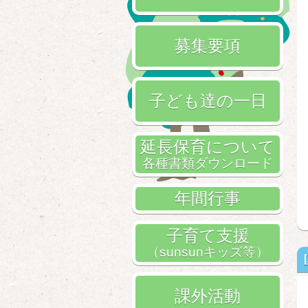
募集要項
子ども達の一日
延長保育について
各種書類ダウンロード
年間行事
子育て支援
（sunsunキッズ等）
課外活動