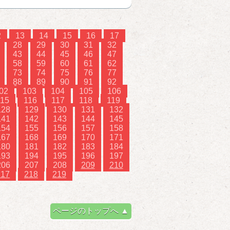
2
13
14
15
16
17
28
29
30
31
32
43
44
45
46
47
58
59
60
61
62
73
74
75
76
77
88
89
90
91
92
02
103
104
105
106
115
116
117
118
119
128
129
130
131
132
141
142
143
144
145
154
155
156
157
158
167
168
169
170
171
180
181
182
183
184
193
194
195
196
197
206
207
208
209
210
217
218
219
ページのトップへ ▲