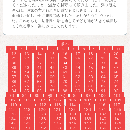
てくださったりと、温かく見守って頂きました。
満３歳児
さんは、お家の方と触れ合い遊びも楽しみましたよ。
本日はお忙しい中ご来園頂きました、ありがとうございまし
た。これからも、幼稚園生活を通して子ども達が大きく成長し
てくれる事を、楽しみにしております。
前へ
1
2
3
4
5
6
7
8
9
10
11
12
13
14
15
16
17
18
19
20
21
22
23
24
25
26
27
28
29
30
31
32
33
34
35
36
37
38
39
40
41
42
43
44
45
46
47
48
49
50
51
52
53
54
55
56
57
58
59
60
61
62
63
64
65
66
67
68
69
70
71
72
73
74
75
76
77
78
79
80
81
82
83
84
85
86
87
88
89
90
91
92
93
94
95
96
97
98
99
100
101
102
103
104
105
106
107
108
109
110
111
112
113
114
115
116
117
118
119
120
121
122
123
124
125
126
127
128
129
130
131
132
133
134
135
136
137
138
139
140
141
142
143
144
145
146
147
148
149
150
151
152
153
154
155
156
157