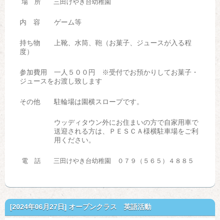
場 所 三田けやき台幼稚園
内 容 ゲーム等
持ち物 上靴、水筒、鞄（お菓子、ジュースが入る程
度）
参加費用 一人５００円 ※受付でお預かりしてお菓子・
ジュースをお渡し致します
その他 駐輪場は園横スロープです。
ウッディタウン外にお住まいの方で自家用車で
送迎される方は、ＰＥＳＣＡ様横駐車場をご利
用ください。
電 話 三田けやき台幼稚園 ０７９（５６５）４８８５
[2024年06月27日]
オープンクラス 英語活動