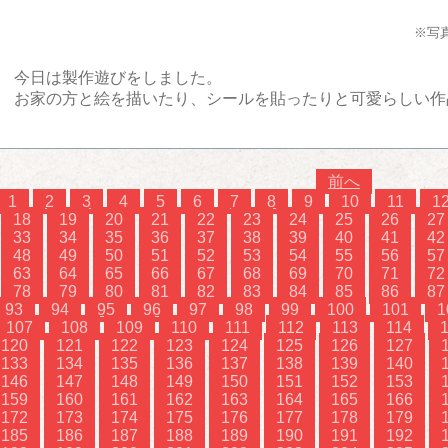
※写
今日は製作遊びをしました。
お家の方と絵を描いたり、シールを貼ったりと可愛らしい作
前へ
1
2
3
4
5
6
7
8
9
10
11
1
18
19
20
21
22
23
24
25
26
27
33
34
35
36
37
38
39
40
41
42
48
49
50
51
52
53
54
55
56
57
63
64
65
66
67
68
69
70
71
72
78
79
80
81
82
83
84
85
86
87
93
94
95
96
97
98
99
100
101
1
107
108
109
110
111
112
113
114
120
121
122
123
124
125
126
127
133
134
135
136
137
138
139
140
146
147
148
149
150
151
152
153
159
160
161
162
163
164
165
166
172
173
174
175
176
177
178
179
185
186
187
188
189
190
191
192