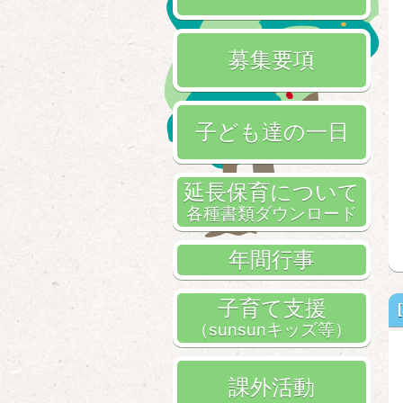
募集要項
子ども達の一日
延長保育について
各種書類ダウンロード
年間行事
子育て支援
（sunsunキッズ等）
課外活動