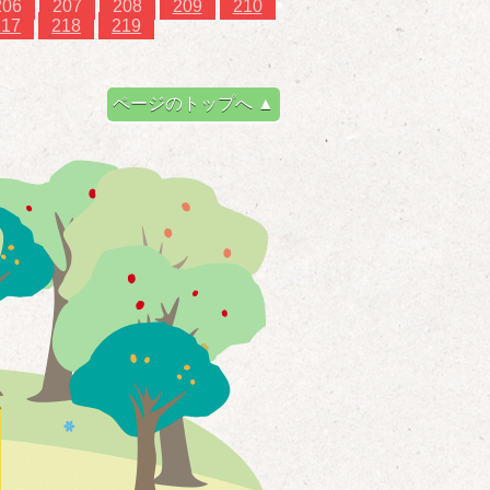
206
207
208
209
210
217
218
219
ページのトップへ ▲