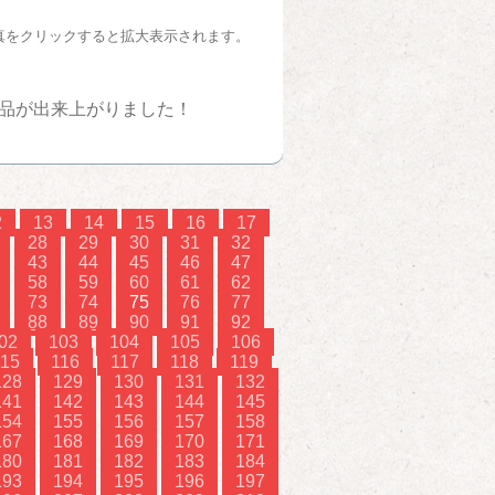
真をクリックすると拡大表示されます。
品が出来上がりました！
2
13
14
15
16
17
28
29
30
31
32
43
44
45
46
47
58
59
60
61
62
73
74
75
76
77
88
89
90
91
92
02
103
104
105
106
115
116
117
118
119
128
129
130
131
132
141
142
143
144
145
154
155
156
157
158
167
168
169
170
171
180
181
182
183
184
193
194
195
196
197