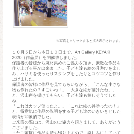
※写真をクリックすると拡大表示されます。
１０月５日から本日１０日まで、Art Gallery KEYAKI
2020（作品展）を開催致しました。
保護者の皆様から廃材集めのご協力を頂き、素敵な作品を
作り上げる事が出来ました。子ども達も絵の具遊びを楽し
み、ハサミを使ったりスタンプをしたりとコツコツと作り
上げました。
保護者の皆様に作品を見てもらいながら、「こんな小さな
物も作れたの？すごいね！」「大きな絵が描けたね。」
と、沢山声を掛けてもらい、子ども達も嬉しそうでした
ね。
「これはカップ使ったよ。」「これは絵の具塗ったの！」
と、得意気に作品の説明をする子ども達のいきいきとした
表情が印象的でした。
ご来園の際には、沢山のご協力を頂きまして、ありがとう
ございました。
またご家庭に作品を持ち帰りますので、楽しみにしていて