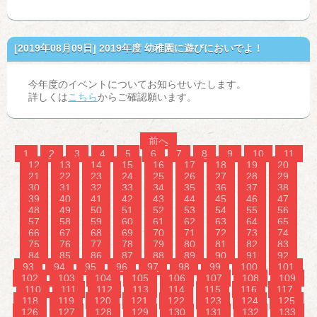
[2019年08月09日]
2019年度 幼稚園に遊びにおいでよ！
今年度のイベントについてお知らせいたします。
詳しくは
こちら
からご確認願います。
前へ
1
2
3
4
5
6
7
8
9
10
11
12
13
14
15
16
17
18
19
20
21
22
23
24
25
26
27
28
29
30
31
32
33
34
35
36
37
38
39
40
41
42
43
44
45
46
47
48
49
50
51
52
53
54
55
56
57
58
59
60
61
62
63
64
65
66
67
68
69
70
71
72
73
74
75
76
77
78
79
80
81
82
83
84
85
86
87
88
89
90
91
92
93
94
95
96
97
98
99
100
101
102
103
104
105
106
107
108
109
110
111
112
113
114
115
116
117
118
119
120
121
122
123
124
125
126
127
128
129
130
131
132
133