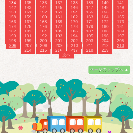
134
135
136
137
138
139
140
141
142
143
144
145
146
147
148
149
150
151
152
153
154
155
156
157
158
159
160
161
162
163
164
165
166
167
168
169
170
171
172
173
174
175
176
177
178
179
180
181
182
183
184
185
186
187
188
189
190
191
192
193
194
195
196
197
198
199
200
201
202
203
204
205
206
207
208
209
210
211
212
213
214
215
216
217
218
219
次へ
ページのトップへ ▲